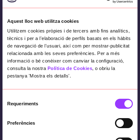
tener conexión a internet
. Además, también
permite la gestión y reserva de entradas para
Aquest lloc web utilitza cookies
los acontecimientos principales.
Utilitzem cookies pròpies i de tercers amb fins analítics,
tècnics i per a l'elaboració de perfils basats en els hàbits
de navegació de l'usuari, així com per mostrar-publicitat
El objetivo
relacionada amb les seves preferències. Per a més
informació o bé conèixer com canviar la configuració,
consulta la nostra
Política de Cookies
, o obriu la
Ofrecer al ciudadano una aplicación útil y de
pestanya 'Mostra els detalls'.
calidad
.
Mostrar de manera
rápida, intuitiva y
Selecció
accesible
toda la información sobre la fiesta
Requeriments
de
mayor.
consentiment
Preferències
Asegurar el buen funcionamiento en
momentos donde la
conexión a internet sea