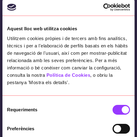
Cómo funciona
Aquest lloc web utilitza cookies
Utilitzem cookies pròpies i de tercers amb fins analítics,
Los dispositivos móviles con esta
tècnics i per a l'elaboració de perfils basats en els hàbits
funcionalidad emiten mensajes aleatorios
de navegació de l'usuari, així com per mostrar-publicitat
relacionada amb les seves preferències. Per a més
cada pocos minutos. Los móviles de dos
informació o bé conèixer com canviar la configuració,
personas reunidas intercambian estos
consulta la nostra
Política de Cookies
, o obriu la
códigos entre sí y los almacenan.
pestanya 'Mostra els detalls'.
Si una de estas personas da positivo en
covid-19 lo comunica vía aplicación móvil.
Selecció
Los móviles que han intercambiado
Requeriments
de
mensajes con este en los últimos 14 días
consentiment
detectan la cantidad de mensajes
Preferències
compartidos asociados anónimamente a un