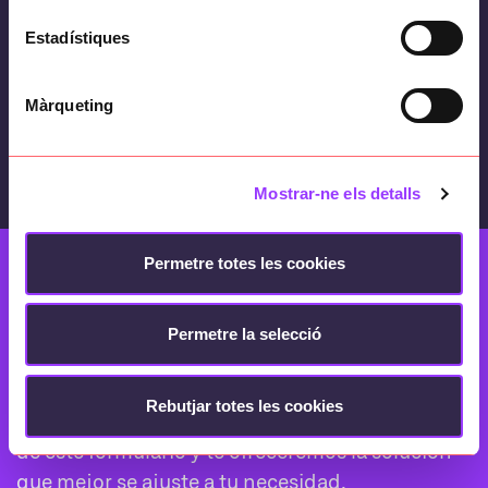
caso positivo de covid-19. Cuantos más
Estadístiques
mensajes hayan compartido, mayor ha sido
el tiempo de exposición y, por lo tanto, el
Màrqueting
riesgo, la app lo notifica y recomienda a esta
persona realizar una cuarentena preventiva.
Mostrar-ne els detalls
Permetre totes les cookies
Permetre la selecció
¿Buscas una solución?
Rebutjar totes les cookies
Cuéntanos lo que necesitas. Escríbenos a través
de este formulario y te ofreceremos la solución
que mejor se ajuste a tu necesidad.