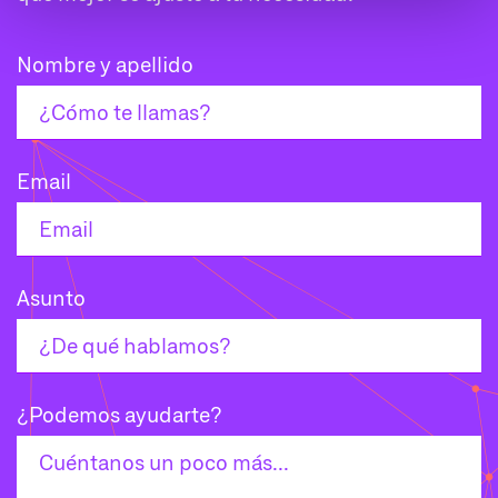
Nombre y apellido
Email
Asunto
¿Podemos ayudarte?