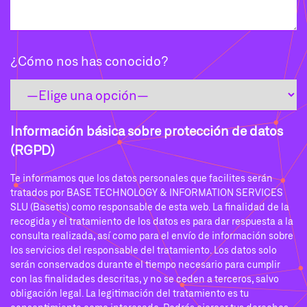
¿Cómo nos has conocido?
Información básica sobre protección de datos
(RGPD)
Te informamos que los datos personales que facilites serán
tratados por BASE TECHNOLOGY & INFORMATION SERVICES
SLU (Basetis) como responsable de esta web. La finalidad de la
recogida y el tratamiento de los datos es para dar respuesta a la
consulta realizada, así como para el envío de información sobre
los servicios del responsable del tratamiento. Los datos solo
serán conservados durante el tiempo necesario para cumplir
con las finalidades descritas, y no se ceden a terceros, salvo
obligación legal. La legitimación del tratamiento es tu