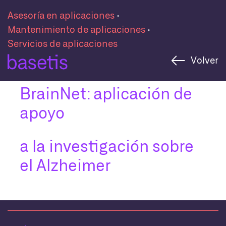
Skip
Asesoría en aplicaciones
·
to
Mantenimiento de aplicaciones
·
content
Servicios de aplicaciones
Caso de éxito
Volver
BrainNet: aplicación de
apoyo
a la investigación sobre
el Alzheimer