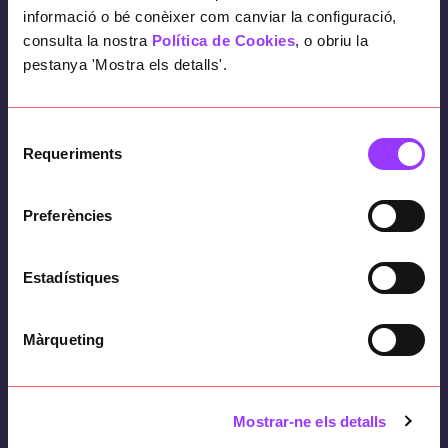
informació o bé conèixer com canviar la configuració,
tienen que llenar los pacientes de forma que
consulta la nostra
Política de Cookies
, o obriu la
sea más fácil y ágil.
pestanya 'Mostra els detalls'.
Selecció
¿Cómo lo hemos hecho?
Requeriments
de
consentiment
Formularios dinámicos
Preferències
Recordatorios locales configurables
Estadístiques
UX
pensada para gente mayor
Màrqueting
Flutter
Mostrar-ne els detalls
Firebase