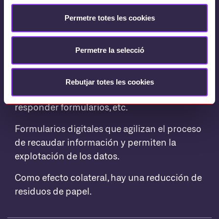
Permetre totes les cookies
El resultado
Permetre la selecció
La app BrainNet permite programar
recordatorios locales de forma
Rebutjar totes les cookies
personalizada por no olvidar citas,
responder formularios, etc.
Formularios digitales que agilizan el proceso
de recaudar información y permiten la
explotación de los datos.
Como efecto colateral, hay una reducción de
residuos de papel.