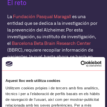
El reto
La
Fundación Pasqual Maragall
es una
entidad que se dedica a la investigación por
la prevención del Alzheimer. Por esta
investigación, su instituto de investigación,
el
Barcelona Beta Brain Research Center
(BBRC), requiere recopilar información de
pacientes, la cual, hasta ahora, se hacía en
papel, con el riesgo que esto implica.
Aquest lloc web utilitza cookies
El objetivo
Utilitzem cookies pròpies i de tercers amb fins analítics,
tècnics i per a l'elaboració de perfils basats en els hàbits
Se pide digitalizar el proceso de captación
de navegació de l'usuari, així com per mostrar-publicitat
relacionada amb les seves preferències. Per a més
de información mediante formularios que