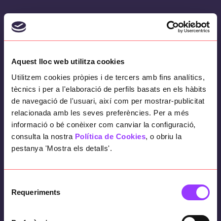
Una empresa distribuidora y fabricante de
químicos aromáticos y fragancias ha
detectado que la gestión del almacén y la
recepción de productos de proveedores es
Aquest lloc web utilitza cookies
un punto crítico para monitorizar. Esto se
Utilitzem cookies pròpies i de tercers amb fins analítics,
debe a la semejanza entre los diferentes
tècnics i per a l'elaboració de perfils basats en els hàbits
de navegació de l'usuari, així com per mostrar-publicitat
productos donde el etiquetado manual y la
relacionada amb les seves preferències. Per a més
monitorización del stock es difícil.
informació o bé conèixer com canviar la configuració,
consulta la nostra
Política de Cookies
, o obriu la
pestanya 'Mostra els detalls'.
El objetivo
Selecció
Mejorar la eficiencia en el proceso de
Requeriments
de
revisión de las etiquetas, minimizando los
consentiment
errores y los esfuerzos necesarios a través de