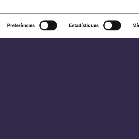
Preferències
Estadístiques
Mà
Una marca de
fast fashion
utilitza el outlet p
del periodo de rebajas. Periódicamente, se di
los diferentes productos.
Desarrollar una herramienta de apoyo a la to