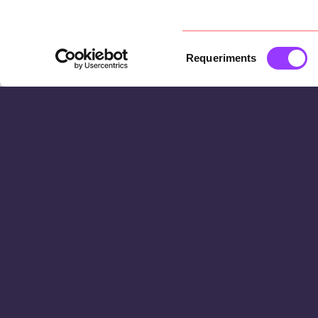
Selecció
Requeriments
de
consentiment
El reto
Objetivos