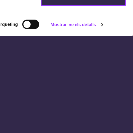
rqueting
Mostrar-ne els detalls
ara vender el stock sobrante después
señan promociones para dar salida a
ma de decisiones de negocio que