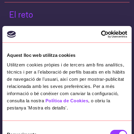
El reto
El banco dispone de un modelo de
scoring
de admisión para la financiación de
vehículos que permite predecir la
Aquest lloc web utilitza cookies
probabilidad de impago de sus clientes
basado en cierta información financiera.
Utilitzem cookies pròpies i de tercers amb fins analítics,
tècnics i per a l'elaboració de perfils basats en els hàbits
En general, no se dispone de la información
de navegació de l'usuari, així com per mostrar-publicitat
transaccional de los clientes.
relacionada amb les seves preferències. Per a més
informació o bé conèixer com canviar la configuració,
consulta la nostra
Política de Cookies
, o obriu la
pestanya 'Mostra els detalls'.
El objetivo
Selecció
El objetivo es proporcionar un modelo capaz