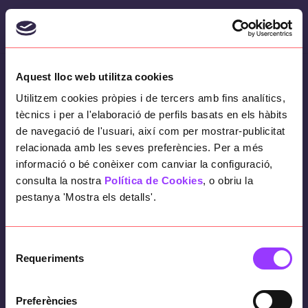
Skip
to
content
Aquest lloc web utilitza cookies
Applications
Utilitzem cookies pròpies i de tercers amb fins analítics,
tècnics i per a l'elaboració de perfils basats en els hàbits
Maintenance
de navegació de l'usuari, així com per mostrar-publicitat
relacionada amb les seves preferències. Per a més
informació o bé conèixer com canviar la configuració,
consulta la nostra
Política de Cookies
, o obriu la
pestanya 'Mostra els detalls'.
Selecció
Requeriments
de
consentiment
Preferències