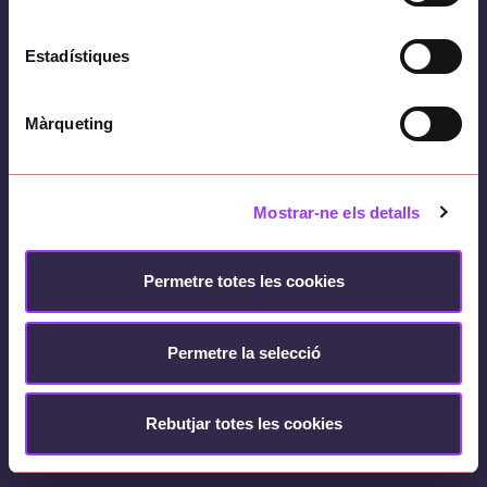
Estadístiques
Màrqueting
Mostrar-ne els detalls
Legal notice
Cookies Policy
Privacy policy
Quality policy
Security policy
Contact
Ethic Channel
Permetre totes les cookies
Basetis © 2024 - Copyright © 2026
Permetre la selecció
Rebutjar totes les cookies