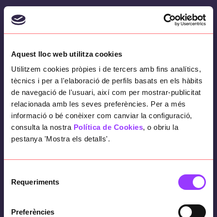
Skip
to
content
Aquest lloc web utilitza cookies
Marketing
Utilitzem cookies pròpies i de tercers amb fins analítics,
tècnics i per a l'elaboració de perfils basats en els hàbits
de navegació de l'usuari, així com per mostrar-publicitat
relacionada amb les seves preferències. Per a més
informació o bé conèixer com canviar la configuració,
consulta la nostra
Política de Cookies
, o obriu la
pestanya 'Mostra els detalls'.
Selecció
Requeriments
de
consentiment
Preferències