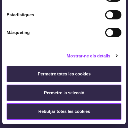
Estadístiques
Màrqueting
Legal notice
Cookies Policy
Privacy policy
Mostrar-ne els detalls
Quality policy
Security policy
Contact
Ethic Channel
Permetre totes les cookies
Basetis © 2024 - Copyright © 2026
Permetre la selecció
Rebutjar totes les cookies