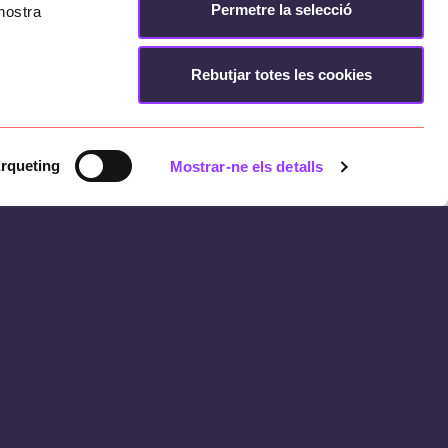
Permetre la selecció
nostra
Rebutjar totes les cookies
rqueting
Mostrar-ne els detalls
ntennas for small-sized IoT devices.
se case and its deployment requires a