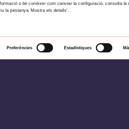
formació o bé conèixer com canviar la configuració, consulta la 
riu la pestanya 'Mostra els detalls'.
Preferències
Estadístiques
Mà
Ignion specializes in developing customized a
Selecting the optimal antenna for a specific u
high level of expertise.