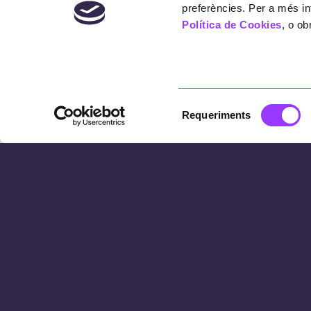
preferències. Per a més in
Política de Cookies
, o ob
Selecció
Requeriments
de
consentiment
The challenge