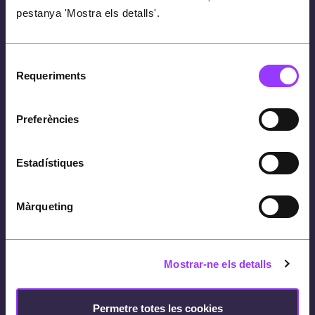
pestanya 'Mostra els detalls'.
How can this be achieved and at the same
time achieve its
commercial objectives
?
Selecció
Requeriments
de
consentiment
How have we done it?
Preferències
Content writing
Estadístiques
Graphic design
Màrqueting
Layout
Mostrar-ne els detalls
Editorial management of interviews and
content
Permetre totes les cookies