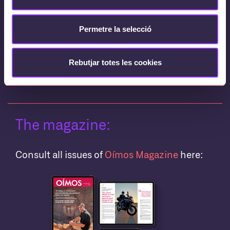
Results provided
Permetre la selecció
The magazine is one of the communication
Rebutjar totes les cookies
elements
most highly valued
by users.
The magazine:
Consult all issues of
Oímos Magazine
here: