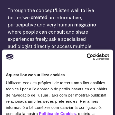
Through the concept ‘Listen well to live
better’, we
created
an informative,
participative and very human
magazine
where people can consult and share
experiences freely, ask a specialised
audiologist directly or access multiple
resources to check their hearing health.
Aquest lloc web utilitza cookies
Objectives
Utilitzem cookies pròpies i de tercers amb fins analítics,
tècnics i per a l'elaboració de perfils basats en els hàbits
GAES
, the largest global network of hearing
de navegació de l'usuari, així com per mostrar-publicitat
centres, wants to convey to customers and
relacionada amb les seves preferències. Per a més
non-customers its founding objective: to
informació o bé conèixer com canviar la configuració,
consulta la nostra
improve people’s quality of life.
Política de Cookies
, o obriu la