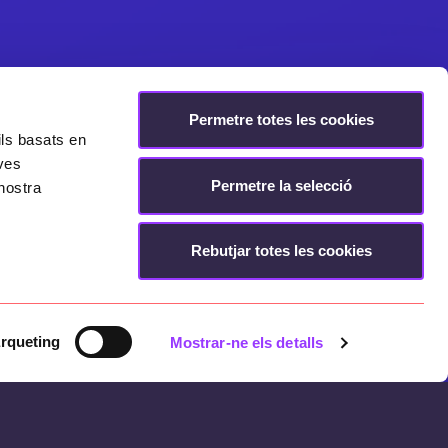
Permetre totes les cookies
ils basats en
eves
Permetre la selecció
nostra
Rebutjar totes les cookies
rqueting
Mostrar-ne els detalls