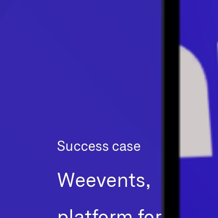
Success case
Weevents,
platform for