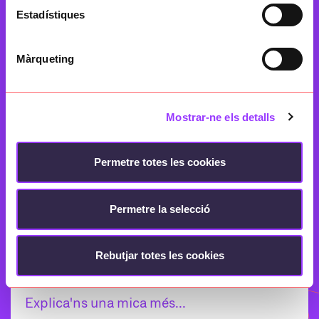
d’aquest formulari.
Estadístiques
Nom i cognom
Màrqueting
Mostrar-ne els detalls
Email
Permetre totes les cookies
Assumpte
Permetre la selecció
Rebutjar totes les cookies
Podem ajudar-te?