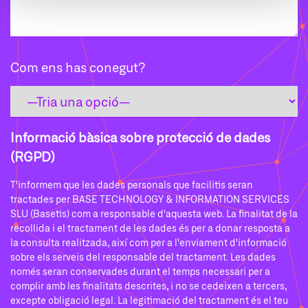
Com ens has conegut?
Informació bàsica sobre protecció de dades
(RGPD)
T'informem que les dades personals que facilitis seran
tractades per BASE TECHNOLOGY & INFORMATION SERVICES
SLU (Basetis) com a responsable d'aquesta web. La finalitat de la
recollida i el tractament de les dades és per a donar resposta a
la consulta realitzada, així com per a l'enviament d'informació
sobre els serveis del responsable del tractament. Les dades
només seran conservades durant el temps necessari per a
complir amb les finalitats descrites, i no se cedeixen a tercers,
excepte obligació legal. La legitimació del tractament és el teu