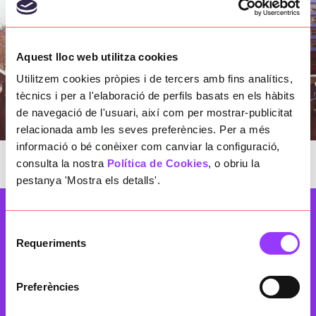
Aquest lloc web utilitza cookies
Utilitzem cookies pròpies i de tercers amb fins analítics,
tècnics i per a l'elaboració de perfils basats en els hàbits
de navegació de l'usuari, així com per mostrar-publicitat
relacionada amb les seves preferències. Per a més
informació o bé conèixer com canviar la configuració,
consulta la nostra
Política de Cookies
, o obriu la
pestanya 'Mostra els detalls'.
Selecció
Requeriments
de
Contacta amb nosaltres
consentiment
Preferències
Si tens qualsevol dubte, escriu-nos a través