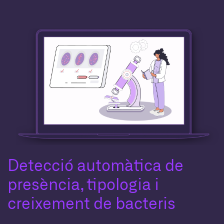
Detecció automàtica de
presència, tipologia i
creixement de bacteris