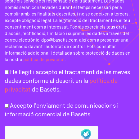
sobre els serveis del responsable del tractament. Les dades
només seran conservades durant el temps necessari per a
complir amb les finalitats descrites, i no se cedeixen a tercers,
excepte obligació legal. La legitimació del tractament és el teu
consentiment com a interessat. Podràs exercir els teus drets
d'accés, rectificació, limitació i suprimir les dades a través del
correu electrònic: dpo@basetis.com, així com a presentar una
reclamació davant l'autoritat de control. Pots consultar
informació addicional i detallada sobre protecció de dades en
la nostra
política de privacitat
.
He llegit i accepto el tractament de les meves
dades conforme al descrit en la
política de
privacitat
de Basetis.
Accepto l'enviament de comunicacions i
informació comercial de Basetis.