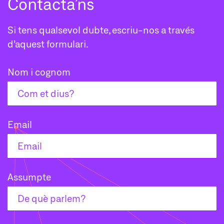
Contacta’ns
Si tens qualsevol dubte, escriu-nos a través
d’aquest formulari.
Nom i cognom
Email
Assumpte