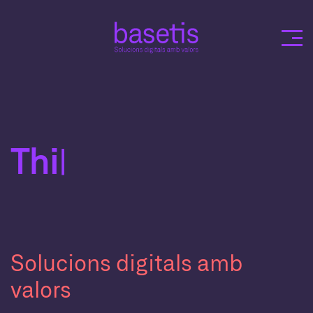
Skip
to
content
Devel
|
Solucions digitals amb
valors