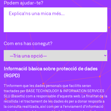
Podem ajudar-te?
Com ens has conegut?
Informació bàsica sobre protecció de dades
(RGPD)
T'informem que les dades personals que facilitis seran
tractades per BASE TECHNOLOGY & INFORMATION SERVICES
SLU (Basetis) com a responsable d'aquesta web. La finalitat de la
recollida i el tractament de les dades és per a donar resposta a
la consulta realitzada, així com per a l'enviament d'informació