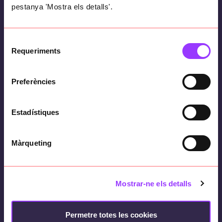
pestanya 'Mostra els detalls'.
Manteniment
Selecció
Requeriments
de
d’aplicacions
consentiment
Preferències
Garantim que qualsevol aplicació sigui
fiable, segura i eficient, adaptant-la a
Estadístiques
noves necessitats i actualitzant-la
amb els avenços tecnològics un cop
Màrqueting
implantada.
+ INFO
Mostrar-ne els detalls
Permetre totes les cookies