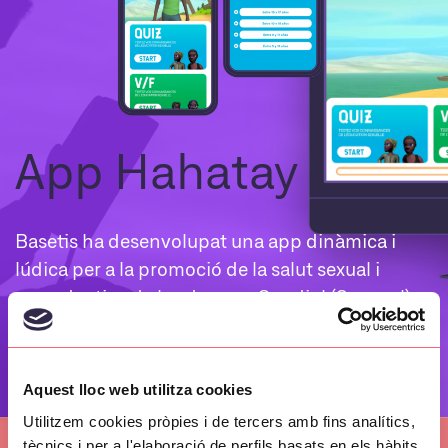
App Hahatay
Basetis ha desenvolupat una app dinàmica i
lúdica per a la promoció de la salut sexual i
reproductiva de les dones a Gandiol (Senegal).
WEB
Aquest lloc web utilitza cookies
Utilitzem cookies pròpies i de tercers amb fins analítics,
tècnics i per a l'elaboració de perfils basats en els hàbits