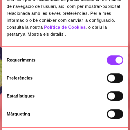
de navegació de l'usuari, així com per mostrar-publicitat
relacionada amb les seves preferències. Per a més
informació o bé conèixer com canviar la configuració,
consulta la nostra
Política de Cookies
, o obriu la
pestanya 'Mostra els detalls'.
Selecció
Requeriments
de
consentiment
Preferències
Hope&Help
Estadístiques
L’app Hope&Help té la finalitat d’organitzar les
Màrqueting
passejades dels animals de companyia de
persones en solitud de forma més àgil. Les