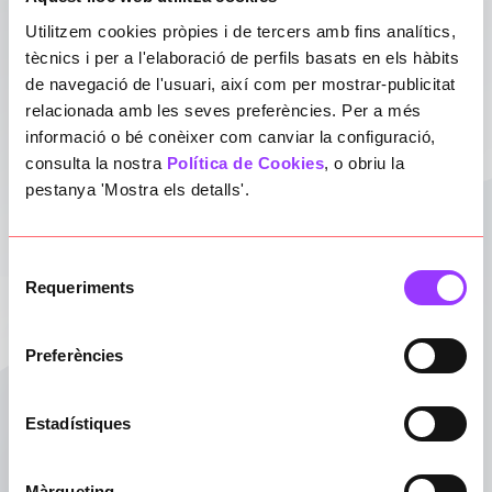
Veure cas d'èxit
Utilitzem cookies pròpies i de tercers amb fins analítics,
App del Mobile World Congress
tècnics i per a l'elaboració de perfils basats en els hàbits
de navegació de l'usuari, així com per mostrar-publicitat
relacionada amb les seves preferències. Per a més
informació o bé conèixer com canviar la configuració,
VEURE CAS D'ÈXIT
consulta la nostra
Política de Cookies
, o obriu la
pestanya 'Mostra els detalls'.
Selecció
Requeriments
de
consentiment
Preferències
Veure cas d'èxit
Estadístiques
AMB Mobilitat
Màrqueting