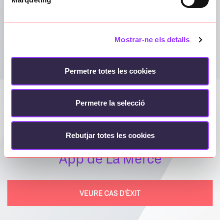
VEURE CAS D'ÈXIT
Mostrar-ne els detalls
Permetre totes les cookies
Permetre la selecció
Veure cas d'èxit
Rebutjar totes les cookies
App de La Mercè
VEURE CAS D'ÈXIT