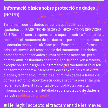
Informació bàsica sobre protecció de dades
(RGPD)
T'informem que les dades personals que facilitis seran
tractades per BASE TECHNOLOGY & INFORMATION SERVICES
SLU (Basetis) com a responsable d'aquesta web. La finalitat de la
recollida i el tractament de les dades és per a donar resposta a
la consulta realitzada, així com per a l'enviament d'informació
sobre els serveis del responsable del tractament. Les dades
només seran conservades durant el temps necessari per a
complir amb les finalitats descrites, i no se cedeixen a tercers,
excepte obligació legal. La legitimació del tractament és el teu
consentiment com a interessat. Podràs exercir els teus drets
d'accés, rectificació, limitació i suprimir les dades a través del
correu electrònic: dpo@basetis.com, així com a presentar una
reclamació davant l'autoritat de control. Pots consultar
informació addicional i detallada sobre protecció de dades en
la nostra
política de privacitat
.
He llegit i accepto el tractament de les meves