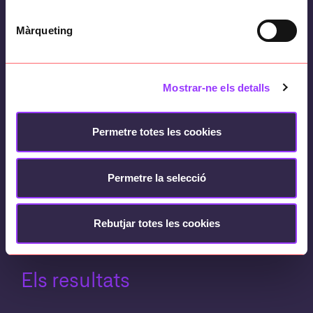
Com ho hem fet?
Màrqueting
Anàlisi forense
Mostrar-ne els detalls
Detecció de vulnerabilitats
Permetre totes les cookies
Hacking ètic
Assessorament de ciberseguretat
Permetre la selecció
Implantació d’eines de seguretat
Rebutjar totes les cookies
Els resultats