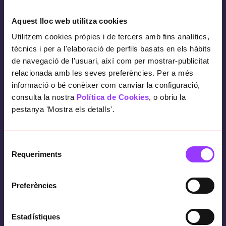
El repte
Aquest lloc web utilitza cookies
Empresa del sector alimentari ha rebut atacs
Utilitzem cookies pròpies i de tercers amb fins analítics,
cibernètics reiteradament i requeria una
tècnics i per a l'elaboració de perfils basats en els hàbits
de navegació de l'usuari, així com per mostrar-publicitat
anàlisi profunda de ciberseguretat per a
relacionada amb les seves preferències. Per a més
minimitzar l’impacte i riscos.
informació o bé conèixer com canviar la configuració,
consulta la nostra
Política de Cookies
, o obriu la
pestanya 'Mostra els detalls'.
Els objectius
Selecció
Minimitzar l’impacte de ciberatacs
i
Requeriments
de
assessorament en l’estratègia de la
consentiment
companyia en l’àmbit de ciberseguretat.
Preferències
Estadístiques