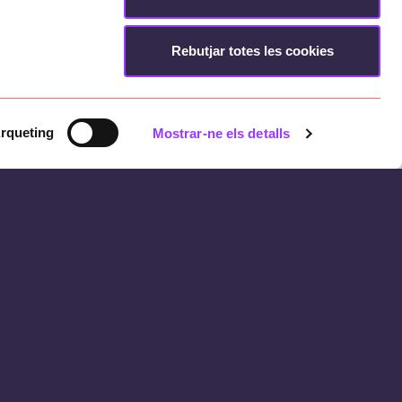
Rebutjar totes les cookies
rqueting
Mostrar-ne els detalls
franquícia a tercers. Cada restaurant
les directrius de la marca i unes
ry
. Els franquiciats de cada restaurant
t, menús i fotografies.