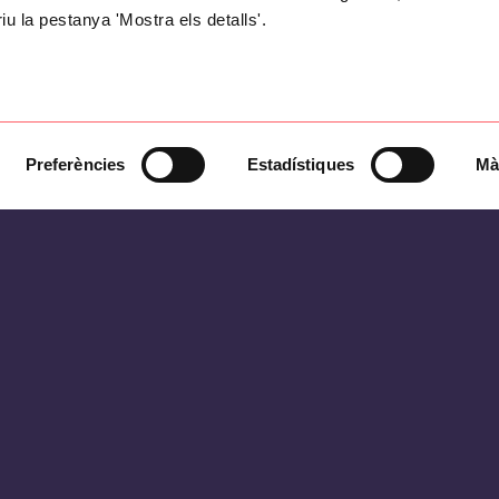
riu la pestanya 'Mostra els detalls'.
Preferències
Estadístiques
Mà
El client (
V
) és una cadena de restaurants que 
ha de tenir uns recursos digitals que segueixin 
funcionalitats concretes, com pot ser el
delive
han de tenir la llibertat per modificar contingu