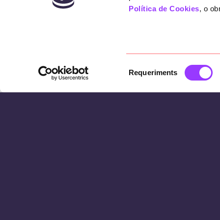
Política de Cookies
, o ob
Selecció
Requeriments
de
consentiment
El repte