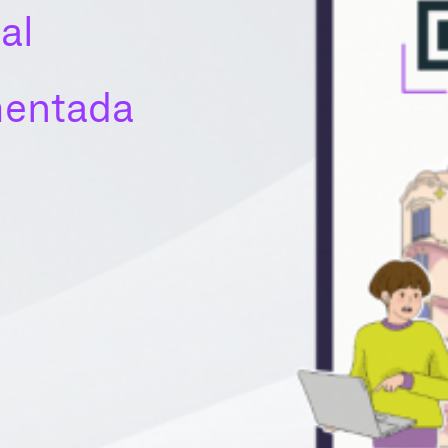
al
mentada