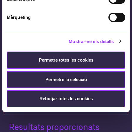
Serveis realitzats
Màrqueting
Autoencoder
Deep learning
Mostrar-ne els detalls
Neural network
Permetre totes les cookies
Unsupervised learning
Manteniment predictiu
Permetre la selecció
Anàlisi del so
Rebutjar totes les cookies
Resultats proporcionats