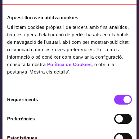
Una empresa del sector industrial té
Aquest lloc web utilitza cookies
maquinària que participa en el procés de
Utilitzem cookies pròpies i de tercers amb fins analítics,
fabricació automatitzada. Així que la planta
tècnics i per a l'elaboració de perfils basats en els hàbits
disposa de micròfons instal·lats a prop de
de navegació de l'usuari, així com per mostrar-publicitat
les màquines, els quals enregistren el soroll.
relacionada amb les seves preferències. Per a més
informació o bé conèixer com canviar la configuració,
consulta la nostra
Política de Cookies
, o obriu la
pestanya 'Mostra els detalls'.
Objectius
Selecció
Detectar que una màquina fallarà abans que
Requeriments
de
falli, per poder fer manteniment preventiu.
consentiment
Preferències
Estadístiques