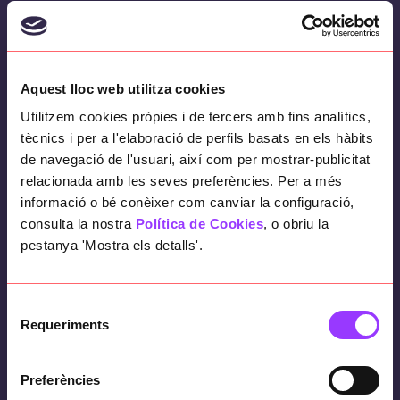
Aquest lloc web utilitza cookies
Utilitzem cookies pròpies i de tercers amb fins analítics,
El Financial Times va publicar un reportatge
tècnics i per a l'elaboració de perfils basats en els hàbits
especial el 2018, el
FT1000 Europe’s Fastest
de navegació de l'usuari, així com per mostrar-publicitat
relacionada amb les seves preferències. Per a més
Growing Companies
,
en el qual feia
informació o bé conèixer com canviar la configuració,
referència a les 1000 empreses europees
consulta la nostra
Política de Cookies
, o obriu la
amb creixement més ràpid entre els anys
pestanya 'Mostra els detalls'.
2013 i 2016, un rànquing que va elaborar
junt amb l’empresa Statista.
Selecció
El FT1000 enumera les empreses de 31
Requeriments
de
països europeus que han aconseguit la taxa
consentiment
de creixement anual més gran. En aquest
Preferències