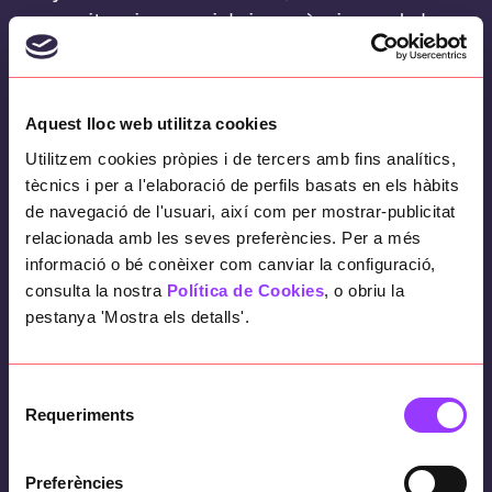
organitzacions socials i econòmiques de la
ciutat (empreses, associacions, fundacions,
agents socials, col·legis professionals, xarxes,
grups…) i de les persones a títol individual
Aquest lloc web utilitza cookies
per actuar de forma conjunta en l’avenç
Utilitzem cookies pròpies i de tercers amb fins analítics,
d’una organització social del temps que doni
tècnics i per a l'elaboració de perfils basats en els hàbits
resposta efectiva als múltiples i diferents
de navegació de l'usuari, així com per mostrar-publicitat
interessos propis d’una gran ciutat tan
relacionada amb les seves preferències. Per a més
diversa i activa.
informació o bé conèixer com canviar la configuració,
consulta la nostra
Política de Cookies
, o obriu la
Objectius de la iniciativa
pestanya 'Mostra els detalls'.
Com a organització compromesa amb el
benestar de les persones, des de
Basetis ens
Selecció
Requeriments
de
sumem des de 2020
a aquesta iniciativa amb
consentiment
el propòsit de promoure i potenciar una
Preferències
nova cultura del temps en les