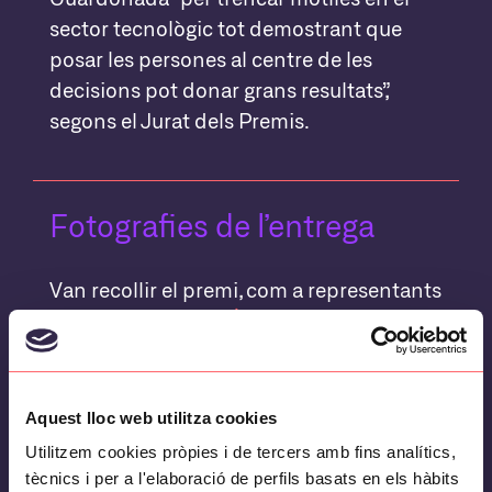
sector tecnològic tot demostrant que
posar les persones al centre de les
decisions pot donar grans resultats”,
segons el Jurat dels Premis.
Fotografies de l’entrega
Van recollir el premi, com a representants
de Basetis, la
Maria Àngels Bosch
i el
Manel Llopart
. També van assistir a l’acte
el
Marc Castells
, l’
Octavi Planells
, la
Karolina Ostrowska
, el
Pau Domingo
, el
Aquest lloc web utilitza cookies
Javier Cárdaba
i
Jordi Echevarria
.
Utilitzem cookies pròpies i de tercers amb fins analítics,
tècnics i per a l'elaboració de perfils basats en els hàbits