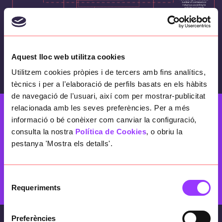
Aquest lloc web utilitza cookies
Utilitzem cookies pròpies i de tercers amb fins analítics,
tècnics i per a l'elaboració de perfils basats en els hàbits
de navegació de l'usuari, així com per mostrar-publicitat
relacionada amb les seves preferències. Per a més
informació o bé conèixer com canviar la configuració,
La nova arquitectura s’ha implantat en tres
consulta la nostra
Política de Cookies
, o obriu la
ciutats europees (Malmö, Drammen i Anvers) i
pestanya 'Mostra els detalls'.
en un futur pròxim està planificant replicar la
migració en tantes d’altres.
Selecció
Requeriments
de
consentiment
Preferències