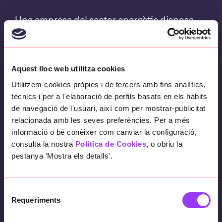
Una empresa del sector energètic disposa
d’equips que resolen les urgències que
sorgeixen a la xarxa de distribució. Aquests
equips estan organitzats en unitats que
Aquest lloc web utilitza cookies
donen cobertura a diferents zones
Utilitzem cookies pròpies i de tercers amb fins analítics,
geogràfiques.
tècnics i per a l'elaboració de perfils basats en els hàbits
de navegació de l'usuari, així com per mostrar-publicitat
No totes les urgències tenen les mateixes
relacionada amb les seves preferències. Per a més
prioritats.
informació o bé conèixer com canviar la configuració,
consulta la nostra
Política de Cookies
, o obriu la
pestanya 'Mostra els detalls'.
Objectius
Selecció
Millorar l’eficiència de la gestió de les
Requeriments
de
urgències, dimensionant de forma adequada
consentiment